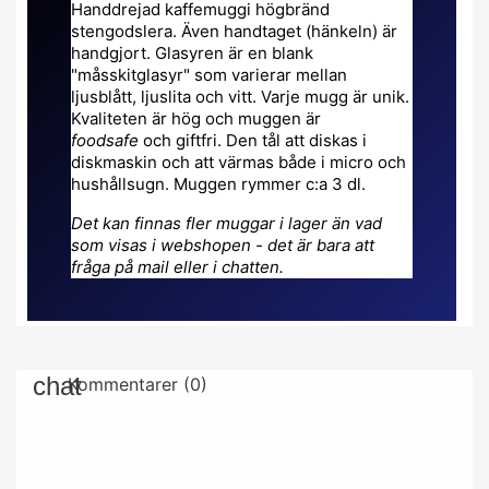
Handdrejad kaffemuggi högbränd
stengodslera. Även handtaget (hänkeln) är
handgjort. Glasyren är en blank
"måsskitglasyr" som varierar mellan
ljusblått, ljuslita och vitt. Varje mugg är unik.
Kvaliteten är hög och muggen är
foodsafe
och giftfri. Den tål att diskas i
diskmaskin och att värmas både i micro och
hushållsugn. Muggen rymmer c:a 3 dl.
Det kan finnas fler muggar i lager än vad
som visas i webshopen - det är bara att
fråga på mail eller i chatten.
Kommentarer (0)
Det finns inga kundrecensioner just nu.