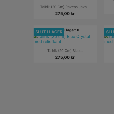

Snabbvy
Tallrik (20 Cm) Ravens Java...
275,00 kr
Finns i lager: 0
SLUT I LAGER
SLU

Snabbvy
Tallrik (20 Cm) Blue...
275,00 kr