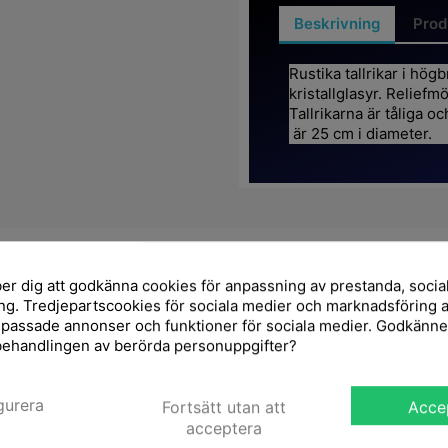
Beskrivning
Prod
Rustika tallrikar i hö
kristallglasyr. Relief
Tallrikarna är tåliga o
är 25 cm i diameter.
er dig att godkänna cookies för anpassning av prestanda, socia
Det finns inga kundrecensioner just nu.
g. Tredjepartscookies för sociala medier och marknadsföring 
npassade annonser och funktioner för sociala medier. Godkänn
behandlingen av berörda personuppgifter?
gurera
Fortsätt utan att
Acce
acceptera