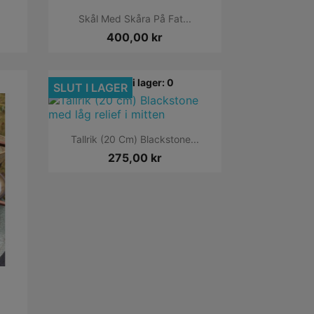

Snabbvy
Skål Med Skåra På Fat...
400,00 kr
Finns i lager: 0
SLUT I LAGER

Snabbvy
Tallrik (20 Cm) Blackstone...
275,00 kr