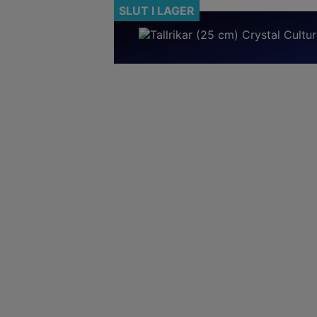

SLUT I LAGER