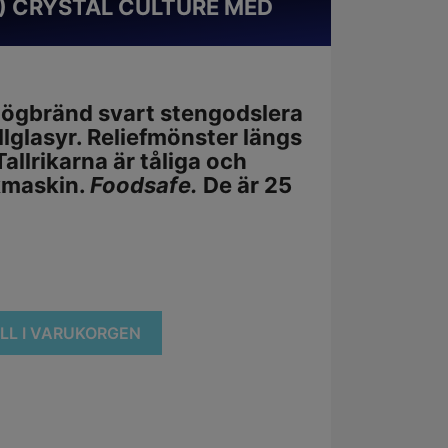
M) CRYSTAL CULTURE MED
i högbränd svart stengodslera
llglasyr. Reliefmönster längs
allrikarna är tåliga och
skmaskin.
Foodsafe.
De är 25
ILL I VARUKORGEN