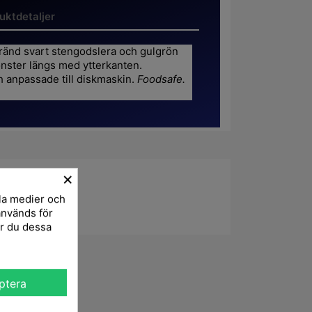
uktdetaljer
gbränd svart stengodslera och gulgrön
mönster längs med ytterkanten.
ch anpassade till diskmaskin.
Foodsafe.
×
la medier och
används för
er du dessa
ptera