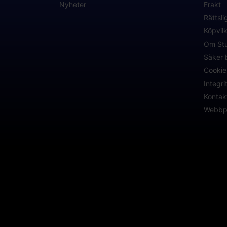
Nyheter
Frakt
Rättsli
Köpvil
Om Stu
Säker 
Cookie
Integri
Kontak
Webbpl