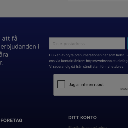
 att få
 erbjudanden i
åra
Du kan avbryta prenumerationen när som helst. F
oss via kontaktlänken: https://webshop.studiofag
r.
Vi raderar dig då från sändlistan för nyhetsbrev.
DITT KONTO
 FÖRETAG
Försändelsespårning