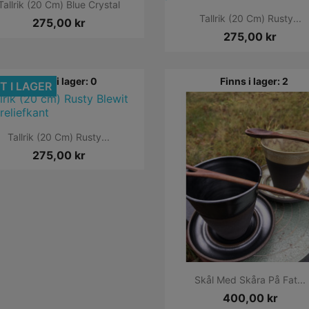

Snabbvy
Tallrik (20 Cm) Blue Crystal

Snabbvy
Tallrik (20 Cm) Rusty...
275,00 kr
275,00 kr
Finns i lager: 0
Finns i lager: 2
T I LAGER

Snabbvy
Tallrik (20 Cm) Rusty...
275,00 kr

Snabbvy
Skål Med Skåra På Fat...
400,00 kr