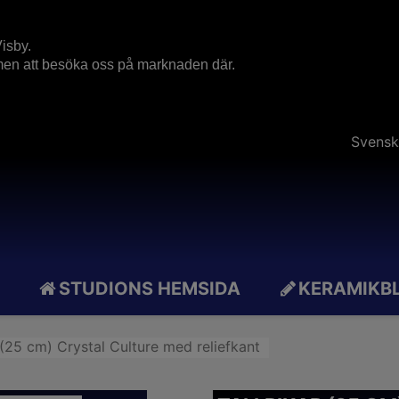
isby.
mmen att besöka oss på marknaden där.
Svensk
STUDIONS HEMSIDA
KERAMIKB
r (25 cm) Crystal Culture med reliefkant