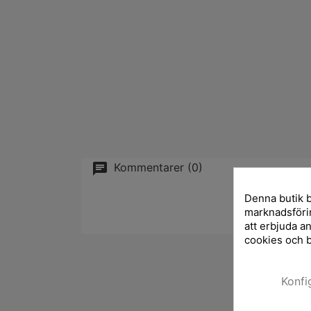
Kommentarer (0)
Denna butik b
marknadsförin
att erbjuda a
cookies och 
Konfi