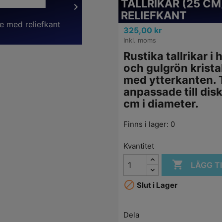
TALLRIKAR (25 C

RELIEFKANT
325,00 kr
Inkl. moms
Rustika tallrikar 
och gulgrön krista
med ytterkanten. T
anpassade till di
cm i diameter.
Finns i lager: 0
Kvantitet

LÄGG T

Slut i Lager
Dela